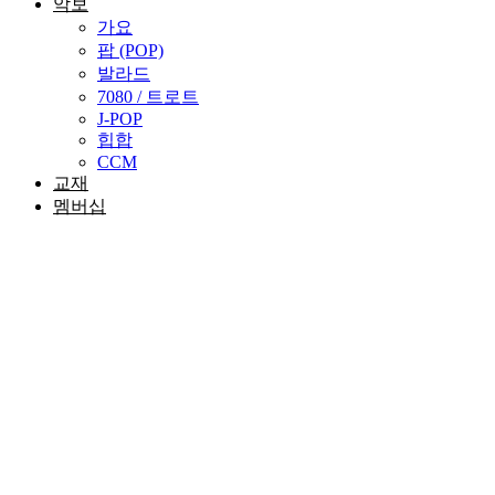
악보
가요
팝 (POP)
발라드
7080 / 트로트
J-POP
힙합
CCM
교재
멤버십