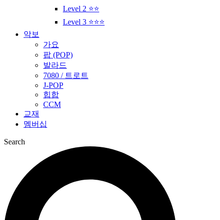
Level 2 ⭐⭐
Level 3 ⭐⭐⭐
악보
가요
팝 (POP)
발라드
7080 / 트로트
J-POP
힙합
CCM
교재
멤버십
Search