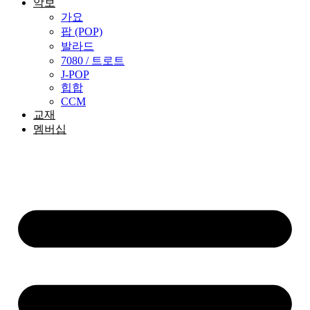
악보
가요
팝 (POP)
발라드
7080 / 트로트
J-POP
힙합
CCM
교재
멤버십