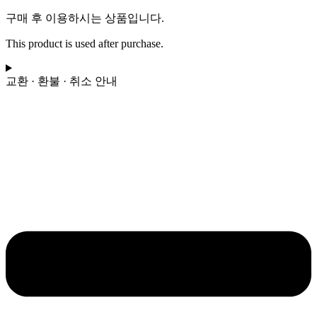
리
구매 후 이용하시는 상품입니다.
의
꿈
This product is used after purchase.
(Easy)
-
코
교환 · 환불 · 취소 안내
요
태
(원
피
스
OP)
수
량