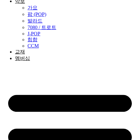
악보
가요
팝 (POP)
발라드
7080 / 트로트
J-POP
힙합
CCM
교재
멤버십