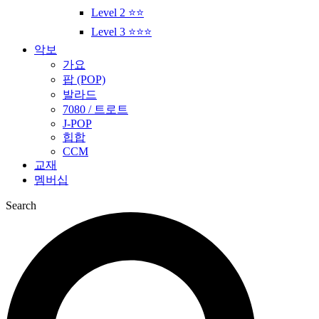
Level 2 ⭐⭐
Level 3 ⭐⭐⭐
악보
가요
팝 (POP)
발라드
7080 / 트로트
J-POP
힙합
CCM
교재
멤버십
Search