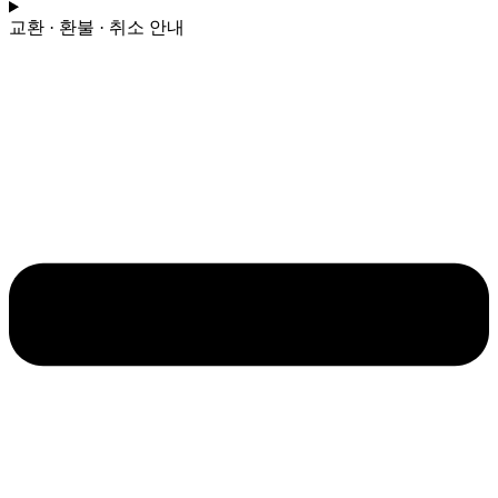
님
-
교환 · 환불 · 취소 안내
마
커
스
워
십
수
량