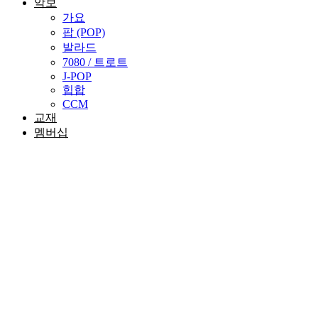
악보
가요
팝 (POP)
발라드
7080 / 트로트
J-POP
힙합
CCM
교재
멤버십