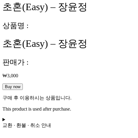
초혼(Easy) – 장윤정
상품명 :
초혼(Easy) – 장윤정
판매가 :
₩
3,000
초
Buy now
혼
구매 후 이용하시는 상품입니다.
(Easy)
-
This product is used after purchase.
장
윤
정
교환 · 환불 · 취소 안내
수
량