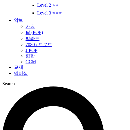
Level 2 ⭐⭐
Level 3 ⭐⭐⭐
악보
가요
팝 (POP)
발라드
7080 / 트로트
J-POP
힙합
CCM
교재
멤버십
Search