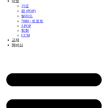
악보
가요
팝 (POP)
발라드
7080 / 트로트
J-POP
힙합
CCM
교재
멤버십