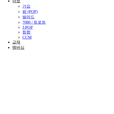
악보
가요
팝 (POP)
발라드
7080 / 트로트
J-POP
힙합
CCM
교재
멤버십