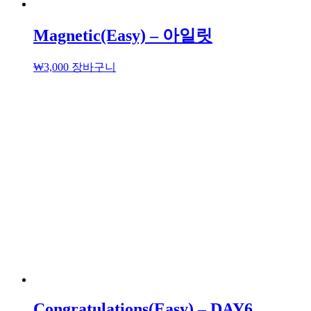
Magnetic(Easy) – 아일릿
₩
3,000
장바구니
Congratulations(Easy) – DAY6