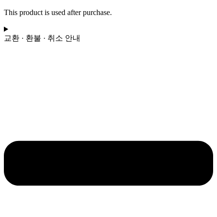
우
This product is used after purchase.
스)
-
Yuuri(유
교환 · 환불 · 취소 안내
우
리)
수
량