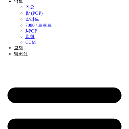
악보
가요
팝 (POP)
발라드
7080 / 트로트
J-POP
힙합
CCM
교재
멤버십