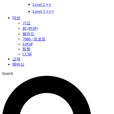
Level 2 ⭐⭐
Level 3 ⭐⭐⭐
악보
가요
팝 (POP)
발라드
7080 / 트로트
J-POP
힙합
CCM
교재
멤버십
Search