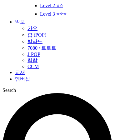
Level 2 ⭐⭐
Level 3 ⭐⭐⭐
악보
가요
팝 (POP)
발라드
7080 / 트로트
J-POP
힙합
CCM
교재
멤버십
Search