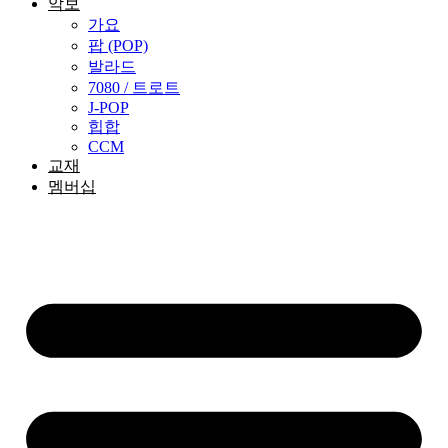
악보
가요
팝 (POP)
발라드
7080 / 트로트
J-POP
힙합
CCM
교재
멤버십