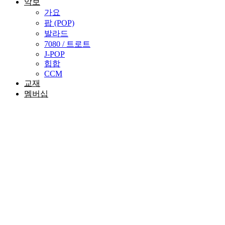
악보
가요
팝 (POP)
발라드
7080 / 트로트
J-POP
힙합
CCM
교재
멤버십