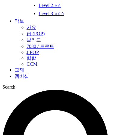
Level 2 ⭐⭐
Level 3 ⭐⭐⭐
악보
가요
팝 (POP)
발라드
7080 / 트로트
J-POP
힙합
CCM
교재
멤버십
Search