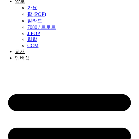
악보
가요
팝 (POP)
발라드
7080 / 트로트
J-POP
힙합
CCM
교재
멤버십