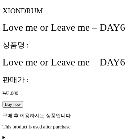
XIONDRUM
Love me or Leave me – DAY6
상품명 :
Love me or Leave me – DAY6
판매가 :
₩
3,000
Love
Buy now
me
or
구매 후 이용하시는 상품입니다.
Leave
me
This product is used after purchase.
-
DAY6