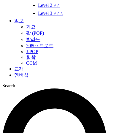
Level 2 ⭐⭐
Level 3 ⭐⭐⭐
악보
가요
팝 (POP)
발라드
7080 / 트로트
J-POP
힙합
CCM
교재
멤버십
Search