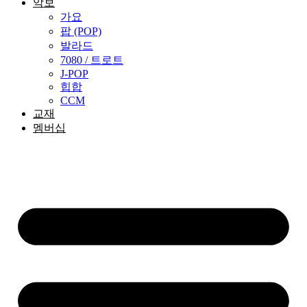
악보
가요
팝 (POP)
발라드
7080 / 트로트
J-POP
힙합
CCM
교재
멤버십