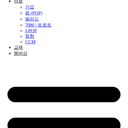
악보
가요
팝 (POP)
발라드
7080 / 트로트
J-POP
힙합
CCM
교재
멤버십