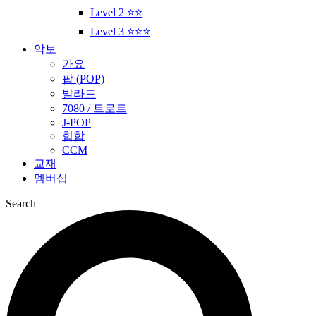
Level 2 ⭐⭐
Level 3 ⭐⭐⭐
악보
가요
팝 (POP)
발라드
7080 / 트로트
J-POP
힙합
CCM
교재
멤버십
Search