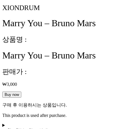
XIONDRUM
Marry You – Bruno Mars
상품명 :
Marry You – Bruno Mars
판매가 :
₩
3,000
Marry
Buy now
You
-
구매 후 이용하시는 상품입니다.
Bruno
Mars
This product is used after purchase.
수
량