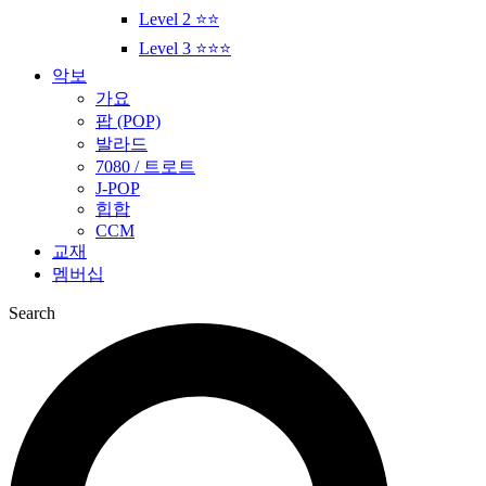
Level 2 ⭐⭐
Level 3 ⭐⭐⭐
악보
가요
팝 (POP)
발라드
7080 / 트로트
J-POP
힙합
CCM
교재
멤버십
Search