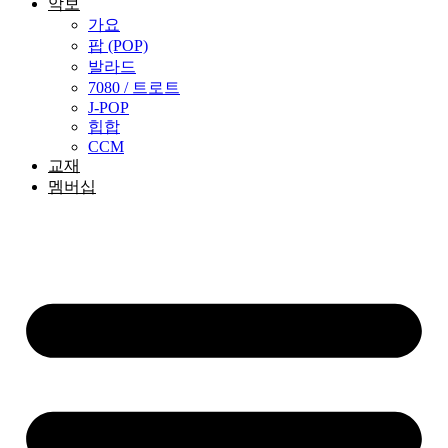
악보
가요
팝 (POP)
발라드
7080 / 트로트
J-POP
힙합
CCM
교재
멤버십