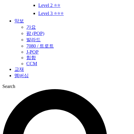
Level 2 ⭐⭐
Level 3 ⭐⭐⭐
악보
가요
팝 (POP)
발라드
7080 / 트로트
J-POP
힙합
CCM
교재
멤버십
Search