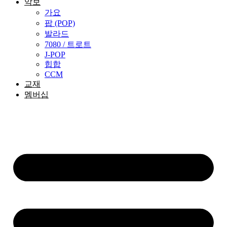
악보
가요
팝 (POP)
발라드
7080 / 트로트
J-POP
힙합
CCM
교재
멤버십