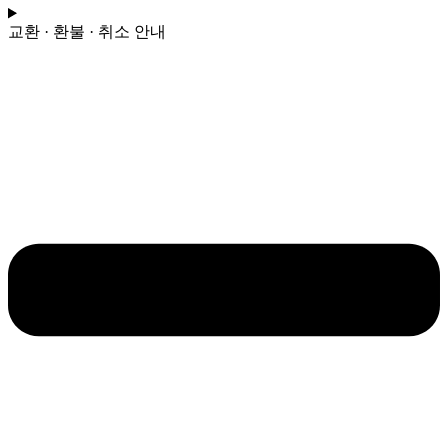
국
교환 · 환불 · 취소 안내
수
량