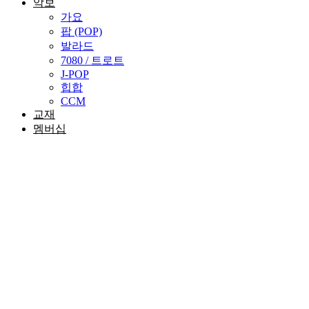
악보
가요
팝 (POP)
발라드
7080 / 트로트
J-POP
힙합
CCM
교재
멤버십