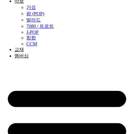
악보
가요
팝 (POP)
발라드
7080 / 트로트
J-POP
힙합
CCM
교재
멤버십