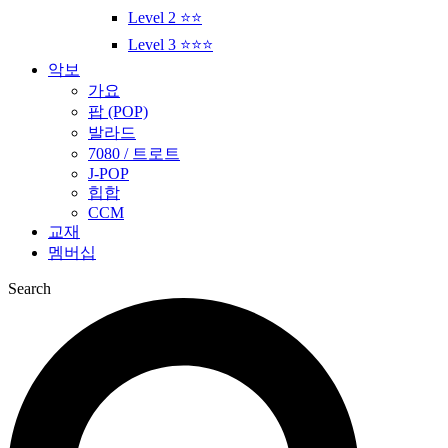
Level 2 ⭐⭐
Level 3 ⭐⭐⭐
악보
가요
팝 (POP)
발라드
7080 / 트로트
J-POP
힙합
CCM
교재
멤버십
Search