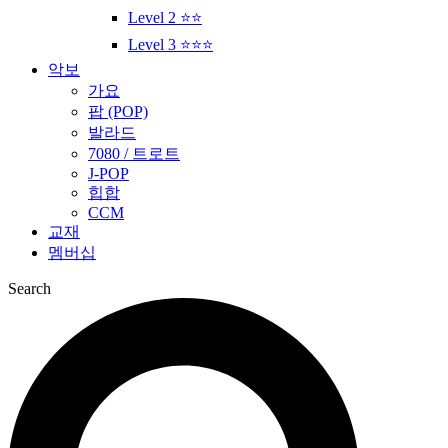
Level 2 ⭐⭐
Level 3 ⭐⭐⭐
악보
가요
팝 (POP)
발라드
7080 / 트로트
J-POP
힙합
CCM
교재
멤버십
Search