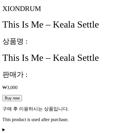
XIONDRUM
This Is Me – Keala Settle
상품명 :
This Is Me – Keala Settle
판매가 :
₩
3,000
This
Buy now
Is
Me
구매 후 이용하시는 상품입니다.
-
Keala
This product is used after purchase.
Settle
수