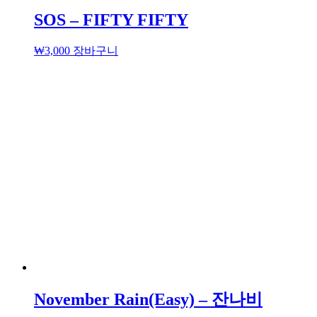
SOS – FIFTY FIFTY
₩
3,000
장바구니
November Rain(Easy) – 잔나비