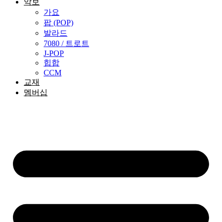
악보
가요
팝 (POP)
발라드
7080 / 트로트
J-POP
힙합
CCM
교재
멤버십