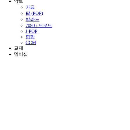
악보
가요
팝 (POP)
발라드
7080 / 트로트
J-POP
힙합
CCM
교재
멤버십