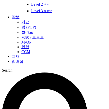
Level 2 ⭐⭐
Level 3 ⭐⭐⭐
악보
가요
팝 (POP)
발라드
7080 / 트로트
J-POP
힙합
CCM
교재
멤버십
Search