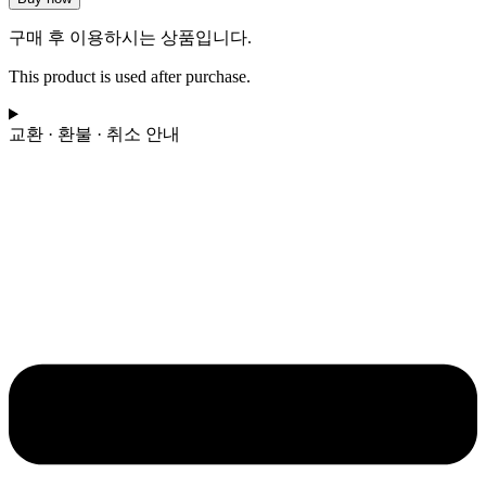
화
구매 후 이용하시는 상품입니다.
위
플
This product is used after purchase.
래
쉬
OST)
교환 · 환불 · 취소 안내
(1
단
계)
-
Hank
Levy
수
량