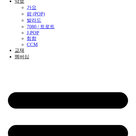
악보
가요
팝 (POP)
발라드
7080 / 트로트
J-POP
힙합
CCM
교재
멤버십