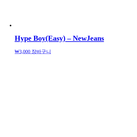
Hype Boy(Easy) – NewJeans
₩
3,000
장바구니