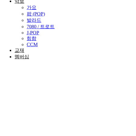
악보
가요
팝 (POP)
발라드
7080 / 트로트
J-POP
힙합
CCM
교재
멤버십