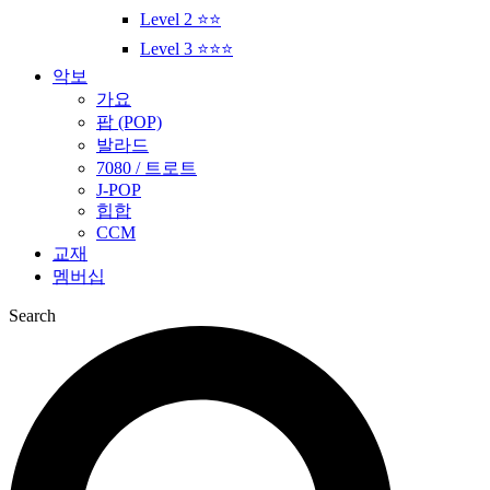
Level 2 ⭐⭐
Level 3 ⭐⭐⭐
악보
가요
팝 (POP)
발라드
7080 / 트로트
J-POP
힙합
CCM
교재
멤버십
Search