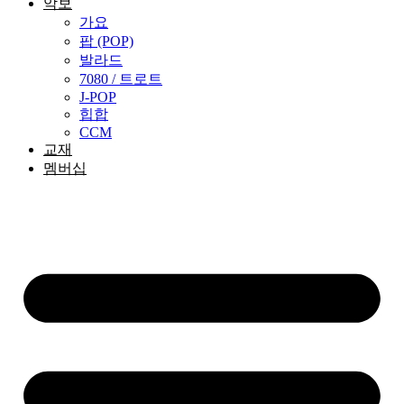
악보
가요
팝 (POP)
발라드
7080 / 트로트
J-POP
힙합
CCM
교재
멤버십