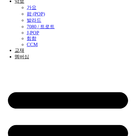
악보
가요
팝 (POP)
발라드
7080 / 트로트
J-POP
힙합
CCM
교재
멤버십