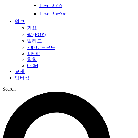
Level 2 ⭐⭐
Level 3 ⭐⭐⭐
악보
가요
팝 (POP)
발라드
7080 / 트로트
J-POP
힙합
CCM
교재
멤버십
Search