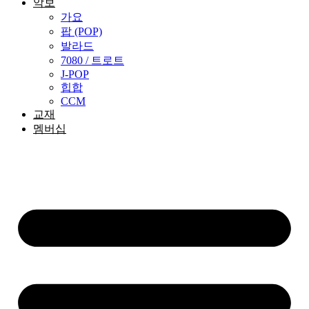
악보
가요
팝 (POP)
발라드
7080 / 트로트
J-POP
힙합
CCM
교재
멤버십