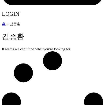
LOGIN
홈
»
김종환
김종환
It seems we can’t find what you’re looking for.