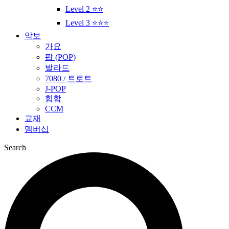
Level 2 ⭐⭐
Level 3 ⭐⭐⭐
악보
가요
팝 (POP)
발라드
7080 / 트로트
J-POP
힙합
CCM
교재
멤버십
Search