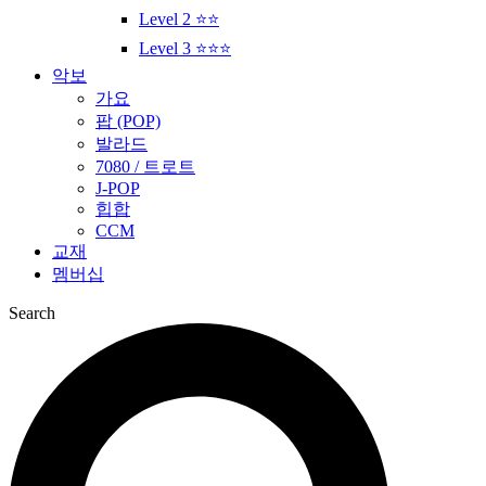
Level 2 ⭐⭐
Level 3 ⭐⭐⭐
악보
가요
팝 (POP)
발라드
7080 / 트로트
J-POP
힙합
CCM
교재
멤버십
Search