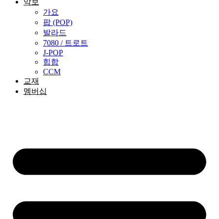
악보
가요
팝 (POP)
발라드
7080 / 트로트
J-POP
힙합
CCM
교재
멤버십