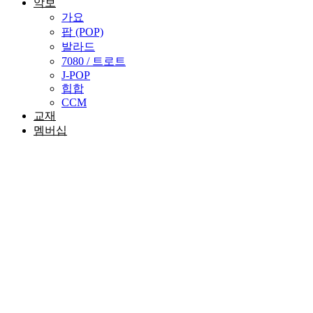
악보
가요
팝 (POP)
발라드
7080 / 트로트
J-POP
힙합
CCM
교재
멤버십