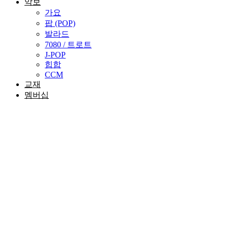
악보
가요
팝 (POP)
발라드
7080 / 트로트
J-POP
힙합
CCM
교재
멤버십