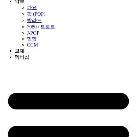
악보
가요
팝 (POP)
발라드
7080 / 트로트
J-POP
힙합
CCM
교재
멤버십