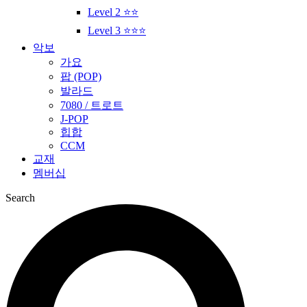
Level 2 ⭐⭐
Level 3 ⭐⭐⭐
악보
가요
팝 (POP)
발라드
7080 / 트로트
J-POP
힙합
CCM
교재
멤버십
Search