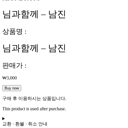
님과함께 – 남진
상품명 :
님과함께 – 남진
판매가 :
₩
3,000
님
Buy now
과
구매 후 이용하시는 상품입니다.
함
께
This product is used after purchase.
-
남
진
교환 · 환불 · 취소 안내