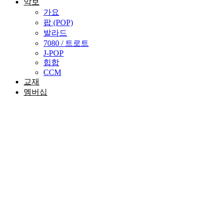
악보
가요
팝 (POP)
발라드
7080 / 트로트
J-POP
힙합
CCM
교재
멤버십