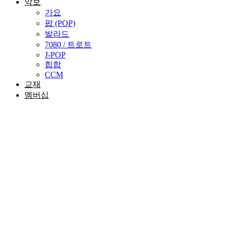
악보
가요
팝 (POP)
발라드
7080 / 트로트
J-POP
힙합
CCM
교재
멤버십