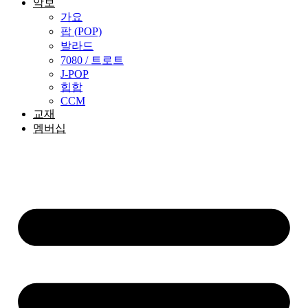
악보
가요
팝 (POP)
발라드
7080 / 트로트
J-POP
힙합
CCM
교재
멤버십