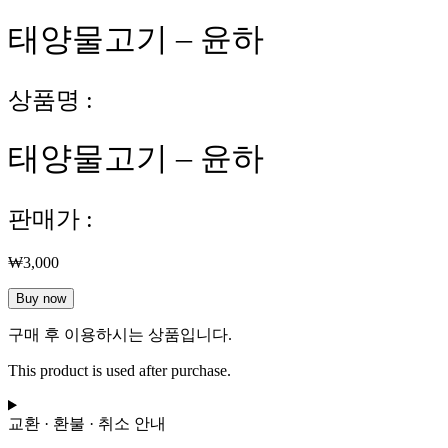
태양물고기 – 윤하
상품명 :
태양물고기 – 윤하
판매가 :
₩
3,000
태
Buy now
양
구매 후 이용하시는 상품입니다.
물
고
This product is used after purchase.
기
-
윤
교환 · 환불 · 취소 안내
하