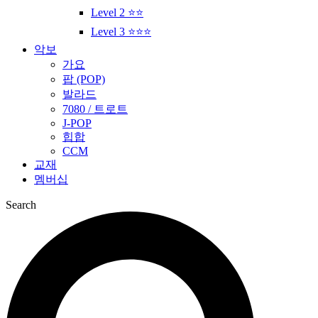
Level 2 ⭐⭐
Level 3 ⭐⭐⭐
악보
가요
팝 (POP)
발라드
7080 / 트로트
J-POP
힙합
CCM
교재
멤버십
Search